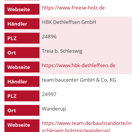
https://www.freese-holz.de
Webseite
HBK Dethleffsen GmbH
Händler
24896
PLZ
Treia b. Schleswig
Ort
https://www.hbk-dethleffsen.de
Webseite
team baucenter GmbH & Co. KG
Händler
24997
PLZ
Wanderup
Ort
https://www.team.de/bau/standorte/in
Webseite
schleswig-holstein/wanderup/