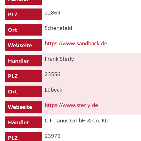
22869
PLZ
Schenefeld
Ort
https://www.sandhack.de
Webseite
Frank Sterly
Händler
23556
PLZ
Lübeck
Ort
https://www.sterly.de
Webseite
C.F. Janus GmbH & Co. KG
Händler
23970
PLZ