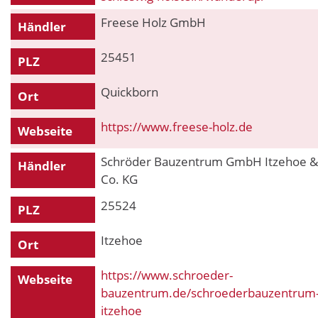
Freese Holz GmbH
Händler
25451
PLZ
Quickborn
Ort
https://www.freese-holz.de
Webseite
Schröder Bauzentrum GmbH Itzehoe &
Händler
Co. KG
25524
PLZ
Itzehoe
Ort
https://www.schroeder-
Webseite
bauzentrum.de/schroederbauzentrum
itzehoe