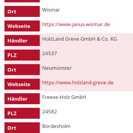
Wismar
Ort
https://www.janus-wismar.de
Webseite
HolzLand Greve GmbH & Co. KG
Händler
24537
PLZ
Neumünster
Ort
https://www.holzland-greve.de
Webseite
Freese-Holz GmbH
Händler
24582
PLZ
Bordesholm
Ort