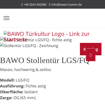
+49 2642 902080
info@bawo-tueren.de
Katalog
BAWO Stollentür LGS/FQ
Massiv, hochwertig & zeitlos
Modell:
LGS/FQ
Ausführung:
Fichte astig
Oberfläche:
lackiert
Zarge:
OG (65 mm)