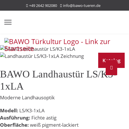
+49 2642 902080
info@bawo-tueren.de
Katalog
BAWO Landhaustür LS/K3-
1xLA
Moderne Landhausoptik
Modell:
LS/K3-1xLA
Ausführung:
Fichte astig
Oberfläche:
weiß pigment-lackiert