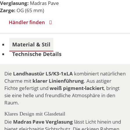
Verglasung:
Madras Pave
Zarge:
OG (65 mm)
Händler finden
Material & Stil
Technische Details
Die
Landhaustür LS/K3-1xLA
kombiniert natürlichen
Charme mit
klarer Linienführung
. Aus astiger
Fichte gefertigt und
weiß pigment-lackiert
, bringt
sie eine helle und freundliche Atmosphäre in den
Raum.
Klares Design mit Glasdetail
Die
Madras Pave Verglasung
lässt Licht hinein und
bietet gleichzeitig Sichtschutz. Die eckigen Rahmen